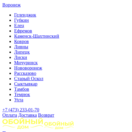
Воронеж
Геленджик
Губкин
Елец
Ефремов
Каменск-Шахтинский
Ковров
Ливны
Липецк
Лиски
Мичуринск
Нововоронеж
Рассказово
Старый Оскол
Сыктывкар
Тамбов
Темрюк
Ухта
+7 (473) 233-01-70
Оплата
Доставка
Возврат