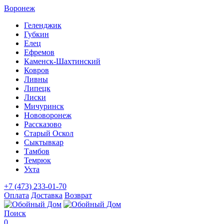
Воронеж
Геленджик
Губкин
Елец
Ефремов
Каменск-Шахтинский
Ковров
Ливны
Липецк
Лиски
Мичуринск
Нововоронеж
Рассказово
Старый Оскол
Сыктывкар
Тамбов
Темрюк
Ухта
+7 (473) 233-01-70
Оплата
Доставка
Возврат
Поиск
0