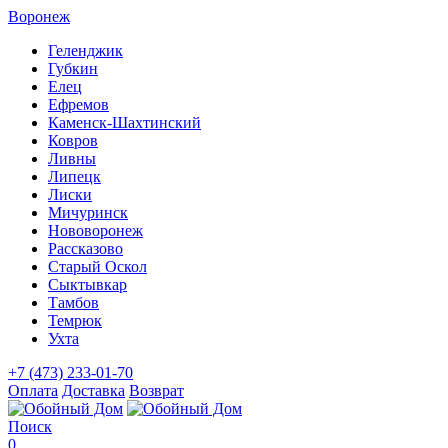
Воронеж
Геленджик
Губкин
Елец
Ефремов
Каменск-Шахтинский
Ковров
Ливны
Липецк
Лиски
Мичуринск
Нововоронеж
Рассказово
Старый Оскол
Сыктывкар
Тамбов
Темрюк
Ухта
+7 (473) 233-01-70
Оплата
Доставка
Возврат
Поиск
0