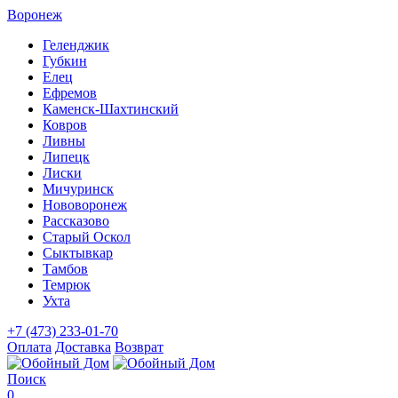
Воронеж
Геленджик
Губкин
Елец
Ефремов
Каменск-Шахтинский
Ковров
Ливны
Липецк
Лиски
Мичуринск
Нововоронеж
Рассказово
Старый Оскол
Сыктывкар
Тамбов
Темрюк
Ухта
+7 (473) 233-01-70
Оплата
Доставка
Возврат
Поиск
0