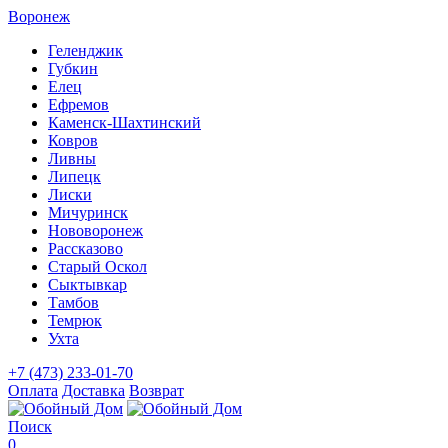
Воронеж
Геленджик
Губкин
Елец
Ефремов
Каменск-Шахтинский
Ковров
Ливны
Липецк
Лиски
Мичуринск
Нововоронеж
Рассказово
Старый Оскол
Сыктывкар
Тамбов
Темрюк
Ухта
+7 (473) 233-01-70
Оплата
Доставка
Возврат
Поиск
0