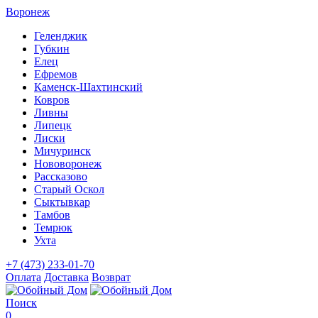
Воронеж
Геленджик
Губкин
Елец
Ефремов
Каменск-Шахтинский
Ковров
Ливны
Липецк
Лиски
Мичуринск
Нововоронеж
Рассказово
Старый Оскол
Сыктывкар
Тамбов
Темрюк
Ухта
+7 (473) 233-01-70
Оплата
Доставка
Возврат
Поиск
0